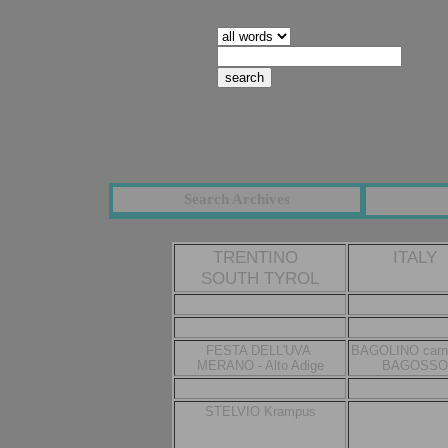
search pages containing:
Search Archives
TRENTINO
ITALY
SOUTH TYROL
FESTA DELL'UVA
BAGOLINO carn
MERANO
- Alto Adige
BAGOSSO
STELVIO Krampus